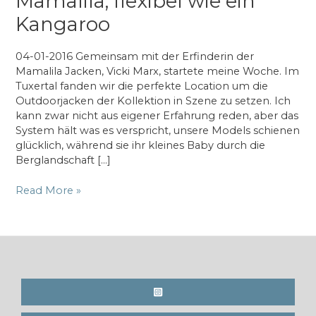
Mamalila, flexibel wie ein
Kangaroo
04-01-2016 Gemeinsam mit der Erfinderin der
Mamalila Jacken, Vicki Marx, startete meine Woche. Im
Tuxertal fanden wir die perfekte Location um die
Outdoorjacken der Kollektion in Szene zu setzen. Ich
kann zwar nicht aus eigener Erfahrung reden, aber das
System hält was es verspricht, unsere Models schienen
glücklich, während sie ihr kleines Baby durch die
Berglandschaft […]
Mamalila,
Read More »
flexibel
wie
ein
Kangaroo