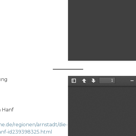
ung
m Hanf
e.de/regionen/arnstadt/die-
anf-id239398325.html