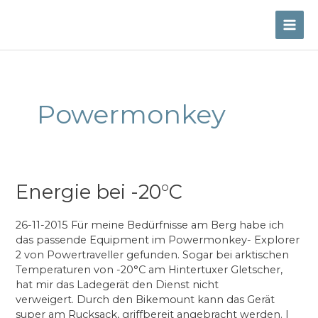
Skip
to
MAI
content
ME
Powermonkey
Energie bei -20°C
26-11-2015 Für meine Bedürfnisse am Berg habe ich
das passende Equipment im Powermonkey- Explorer
2 von Powertraveller gefunden. Sogar bei arktischen
Temperaturen von -20°C am Hintertuxer Gletscher,
hat mir das Ladegerät den Dienst nicht
verweigert. Durch den Bikemount kann das Gerät
super am Rucksack, griffbereit angebracht werden. I