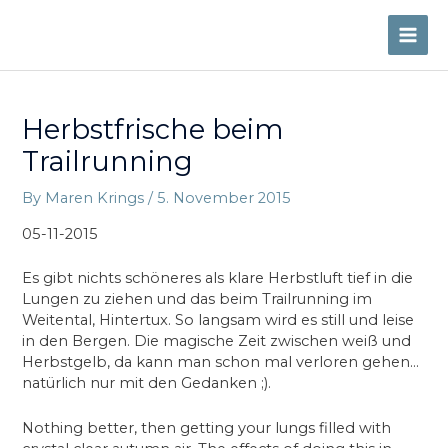
Skip
to
MAI
content
ME
Herbstfrische beim
Trailrunning
By
Maren Krings
/
5. November 2015
05-11-2015
Es gibt nichts schöneres als klare Herbstluft tief in die
Lungen zu ziehen und das beim Trailrunning im
Weitental, Hintertux. So langsam wird es still und leise
in den Bergen. Die magische Zeit zwischen weiß und
Herbstgelb, da kann man schon mal verloren gehen…
natürlich nur mit den Gedanken ;).
Nothing better, then getting your lungs filled with