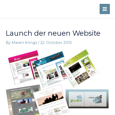
Skip
to
MAI
content
ME
Launch der neuen Website
By
Maren Krings
/
22. October 2015