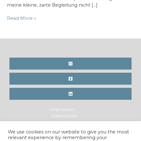
meine kleine, zarte Begleitung nicht […]
Wishing
Read More »
you
a
happy
2016!
Impressum
Datenschutz
Widerrufsrecht
Legal Notice
We use cookies on our website to give you the most
Privacy Policy
relevant experience by remembering your