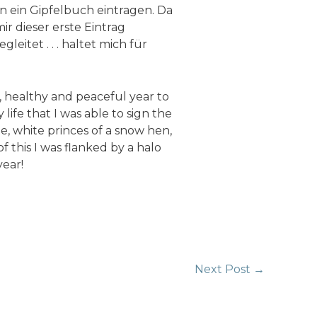
in ein Gipfelbuch eintragen. Da
r dieser erste Eintrag
itet . . . haltet mich für
py, healthy and peaceful year to
 life that I was able to sign the
e, white princes of a snow hen,
 this I was flanked by a halo
year!
Next Post
→