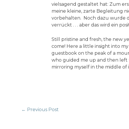
vielsagend gestaltet hat: Zum ers
meine kleine, zarte Begleitung ni
vorbehalten. Noch dazu wurde die
verrückt . . . aber das wird ein po
Still pristine and fresh, the new y
come! Here a little insight into my 
guestbook on the peak of a mountai
who guided me up and then left fl
mirroring myself in the middle of it
Post
←
Previous Post
navigation