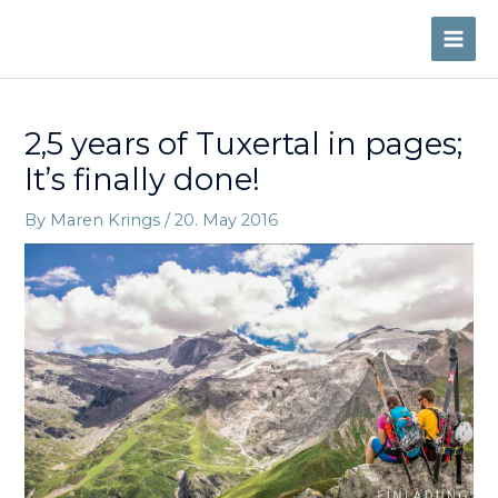
Skip
to
MAI
content
ME
2,5 years of Tuxertal in pages;
It’s finally done!
By
Maren Krings
/
20. May 2016