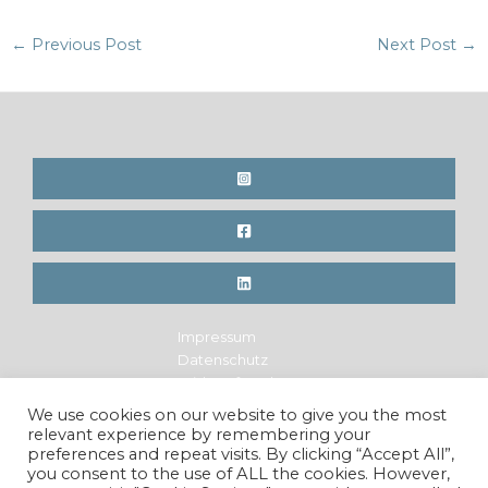
Post
←
Previous Post
Next Post
→
navigation
Impressum
Datenschutz
Widerrufsrecht
Legal Notice
We use cookies on our website to give you the most
Privacy Policy
relevant experience by remembering your
Cancellation Policy
preferences and repeat visits. By clicking “Accept All”,
you consent to the use of ALL the cookies. However,