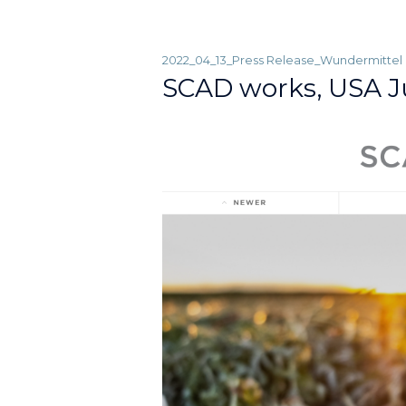
2022_04_13_Press Release_Wundermittel H
SCAD works, USA J