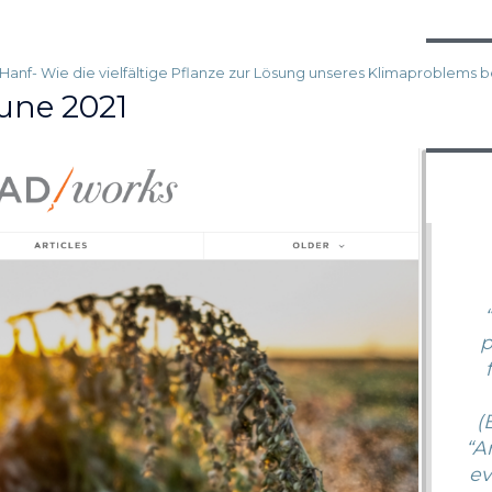
anf- Wie die vielfältige Pflanze zur Lösung unseres Klimaproblems b
une 2021
p
(
“A
ev